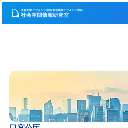
内
容
を
ス
キ
ッ
プ
□ 官公庁